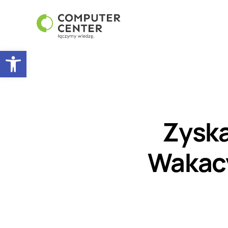
Otwórz pasek narzędzi
Zyska
Wakacy