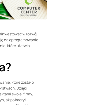
zainwestować w rozwój
cję na oprogramowanie
ia, które ułatwią
a?
anie, które zostało
orstwach. Dzięki
ktami swojej firmy,
n, aż po kadry i