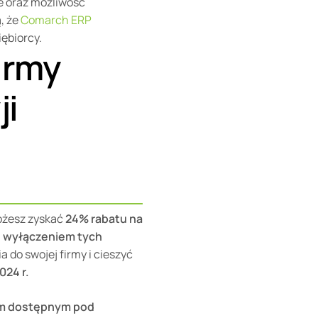
e oraz możliwość
, że
Comarch ERP
iębiorcy.
firmy
ji
możesz zyskać
24% rabatu na
 z wyłączeniem tych
 do swojej firmy i cieszyć
024 r.
ym dostępnym pod