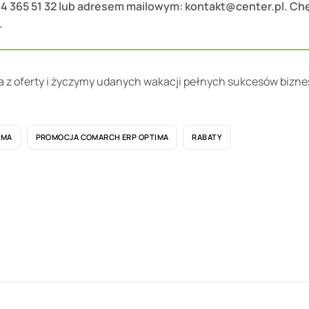
4 365 51 32 lub adresem mailowym: kontakt@center.pl. Chę
.
a z oferty i życzymy udanych wakacji pełnych sukcesów bizn
IMA
PROMOCJA COMARCH ERP OPTIMA
RABATY