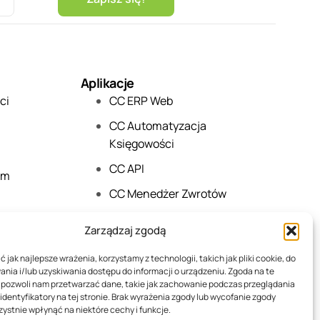
Aplikacje
ci
CC ERP Web
CC Automatyzacja
Księgowości
CC API
am
CC Menedżer Zwrotów
CC TeamWork
Zarządzaj zgodą
 jak najlepsze wrażenia, korzystamy z technologii, takich jak pliki cookie, do
ia i/lub uzyskiwania dostępu do informacji o urządzeniu. Zgoda na te
 pozwoli nam przetwarzać dane, takie jak zachowanie podczas przeglądania
 identyfikatory na tej stronie. Brak wyrażenia zgody lub wycofanie zgody
ystnie wpłynąć na niektóre cechy i funkcje.