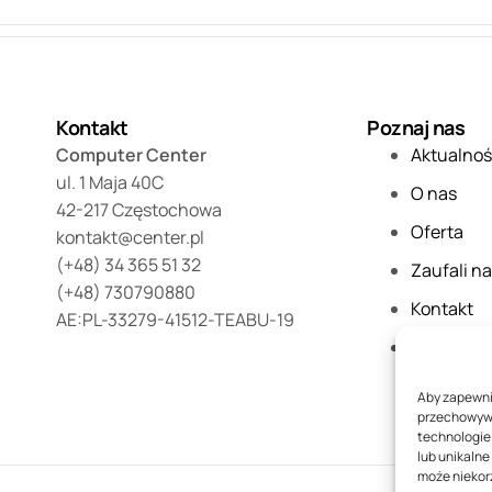
Kontakt
Poznaj nas
Computer Center
Aktualnoś
ul. 1 Maja 40C
O nas
42-217 Częstochowa
Oferta
kontakt@center.pl
(+48) 34 365 51 32
Zaufali n
(+48) 730790880
Kontakt
AE:PL-33279-41512-TEABU-19
FAQ
Aby zapewnić
przechowywan
technologie
lub unikalne
może niekorz