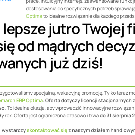
płace. Intuicyjny interfejs, zaawansowane funkcj
dostosowania do specyficznych potrzeb sprawiają
Optima
to idealne rozwiązanie dla każdego przeds
 lepsze jutro Twojej 
się od mądrych decyz
anych już dziś!
rzygotowaliśmy specjalną, wakacyjną promocję. Tylko teraz 
march ERP Optima
.
Oferta dotyczy licencji stacjonarnych
wo.
To idealna okazja, aby wprowadzić innowacyjne rozwiązania
ały rok. Oferta jest ograniczona czasowo i trwa
do 31 sierpnia 2
i, wystarczy
skontaktować się
z naszym działem handlow