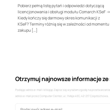
Pobierz pełną listę pytań i odpowiedzi dotyczącą
licencjonowania i obsługi modułu Comarch KSeF -
Kiedy kończy się darmowy okres komunikacji z
KSeF? Terminy różnią się w zależności od momentu
zakupu […]
Otrzymuj najnowsze informacje ze 
Podając adres e-mail i klikając Zapisz się wyrażam zgodę na przetwarza
adres e-mail przez Computer Center, ul. 1 Maja 40C, 42-217 Częstochowa.