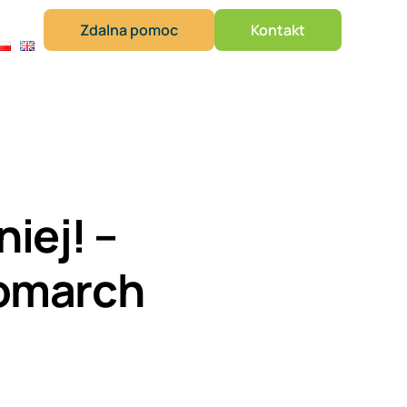
Zdalna pomoc
Kontakt
iej! –
Comarch