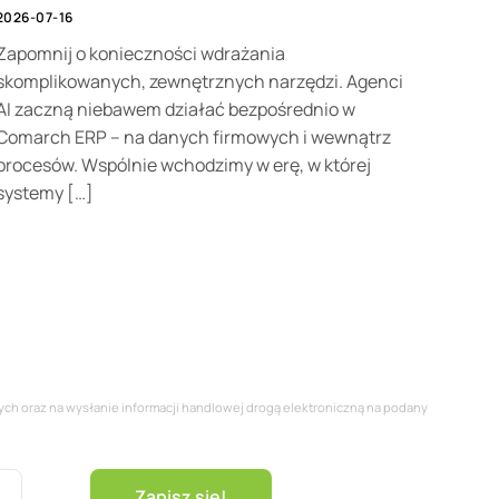
2026-07-16
Zapomnij o konieczności wdrażania
skomplikowanych, zewnętrznych narzędzi. Agenci
AI zaczną niebawem działać bezpośrednio w
Comarch ERP – na danych firmowych i wewnątrz
procesów. Wspólnie wchodzimy w erę, w której
systemy […]
ych oraz na wysłanie informacji handlowej drogą elektroniczną na podany
Zapisz się!