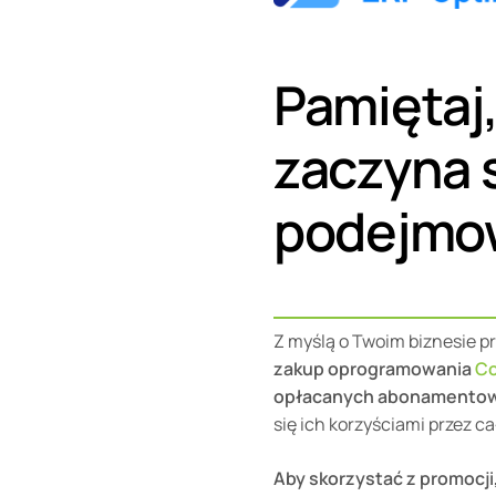
Pamiętaj,
zaczyna 
podejmow
Z myślą o Twoim biznesie p
zakup oprogramowania
Co
opłacanych abonamento
się ich korzyściami przez c
Aby skorzystać z promocj