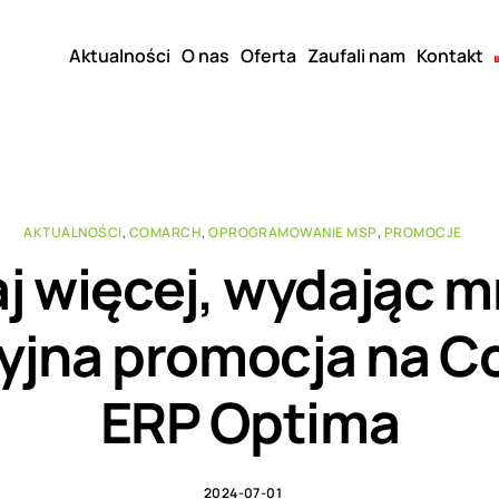
Aktualności
O nas
Oferta
Zaufali nam
Kontakt
AKTUALNOŚCI
,
COMARCH
,
OPROGRAMOWANIE MSP
,
PROMOCJE
j więcej, wydając mn
jna promocja na 
ERP Optima
2024-07-01